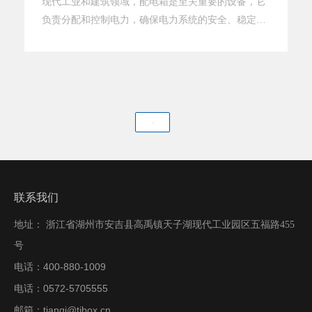
现代工业和建筑领域，配电箱是至关重要的设备，它
负责分配和控制电力，确保电力系统的安全、稳定运
行。浙江天齐电气有限公司凭借其在配电箱领域的创
新和专业，已经成为智能配电解决方案的佼佼者。公
司简介浙江天齐电气有限公司是一家专业从事配电箱
研发、生产和销售的高新技术企业。公司坐落于风景
秀丽的浙江省，拥有先进的生产设施和一支经验丰富
下一页
的研发团队。天齐电气致力于为客户
联系我们
地址： 浙江省湖州市安吉县高禹镇天子湖现代工业园区五福路455
号
400-880-1009
电话：
0572-5705555
电话：
tianqi@tibox.cn
邮箱：