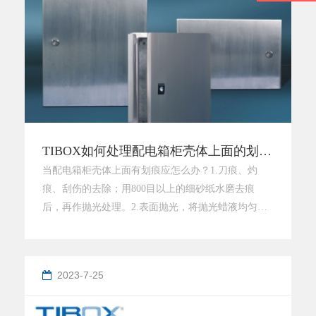
TIBOX如何处理配电箱柜壳体上面的划痕？
当配电箱柜壳体上面有划痕应怎么办？1.刀痕、灼
痕、刮伤的去除；用800目以上的细砂纸水磨去痕
后，再作抛光处理。2.表面抛光，将抛光蜡液均匀涂
在表面，稍干后用海棉或干的软布擦试，即可得到光
亮柔滑的效果.3.污迹去除：用清洁剂清洗，较顽固的
污垢用保洁布和清洁剂擦试，如留有擦痕使用抛光蜡
2023-7-25
抛光处理.如何防止配电柜壳体生锈：1. 采用不锈钢材
料制作壳体。2. 采用铝合金等耐腐蚀金属材料制作壳