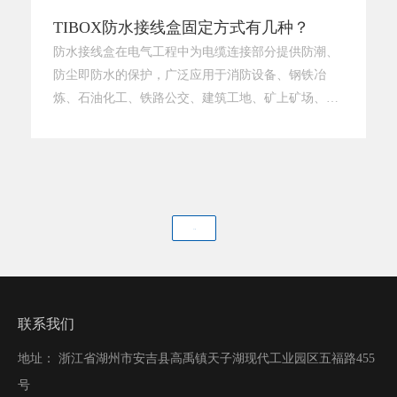
TIBOX防水接线盒固定方式有几种？
防水接线盒在电气工程中为电缆连接部分提供防潮、
防尘即防水的保护，广泛应用于消防设备、钢铁冶
炼、石油化工、铁路公交、建筑工地、矿上矿场、船
舶码头、污水处理等场所。所谓接线盒的固定，就是
通过紧固螺钉、支架、抱箍、安装板等附件将接线盒
与外部的墙面、立杆、支架、机器设备等连成一体，
使其长期保持固定的状态。防水接线盒因外形、结
构、材料的不同，其外部安装固定主要有以下几种方
下一页
式：1、外部直接螺丝（钉）固定这种固
联系我们
地址： 浙江省湖州市安吉县高禹镇天子湖现代工业园区五福路455
号