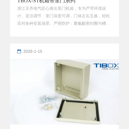
TBOX-ST机箱带里门系列
浙江天齐电气匠心推出里门机箱，专为严苛环境设
计。灵活调节：里门深度可调，门体左右互换，轻松
应对各种安装场景。严密防护：聚氨酯密封圈与槽型
箱边结合，确保IP66高等级防护，有效阻隔水尘。坚
固耐用：优质冷轧钢板打造，外门110°、里门95°大角
度开启，操作维护更方便。标准配置齐全，出厂即
2026-1-15
用，是电力、自动化等领域的理想选择。天齐电气
——为您的设备提供可靠保障！