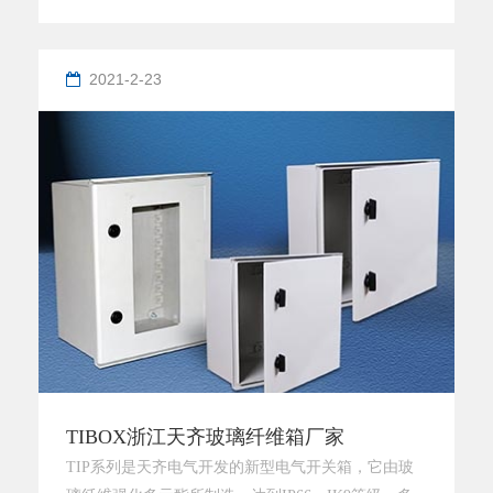
钢板，钢板一定要厚，你用手指敲一下，就能感觉到
哪些厚哪些薄了。2、看喷漆，一个合格碳钢材质机
柜，所有的钢材都需要喷漆，而且喷漆一定要平均，
2021-2-23
这样才能良好地防锈、防尘等。3、看架构布局，一
般来说，挡板要多，而且具有散热孔，一些用来固定
线缆的铁皮要包边，预防损坏线缆。
TIBOX浙江天齐玻璃纤维箱厂家
TIP系列是天齐电气开发的新型电气开关箱，它由玻