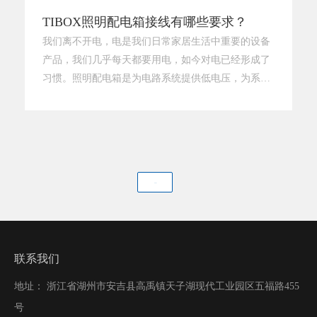
TIBOX照明配电箱接线有哪些要求？
我们离不开电，电是我们日常家居生活中重要的设备
产品，我们几乎每天都要用电，如今对电已经形成了
习惯。照明配电箱是为电路系统提供低电压，为系统
的末端进行电路的保护转换，这就是照明配电箱，今
天为大家介绍照明配电箱接线图，为你全面讲解照明
配电箱接线图这方面的知识，希望能够帮助到大家对
照明配电箱如何接线的了解。1、如果安装家用的照
明配电箱，则需要购买进户线，选用四平方米的就差
下一页
不多了，通过漏电开关中的火线连接
联系我们
地址： 浙江省湖州市安吉县高禹镇天子湖现代工业园区五福路455
号