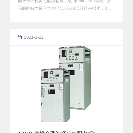
璃纤维强化多元酯所制造，达到IP66、IK9等级。多
元酯的特性是它本身混合30%玻璃纤维来强化，使它
达到一个高电阻和机械刚度（IK9）与重量约1/3的金
属箱的效果。同金属箱相比，TIP系列具有重量更
轻，更适应腐蚀、潮湿的环境等优点。适用于路灯，
2021-2-22
场馆，配电设施的电路保护，广泛应用于各类控制
箱、柜，配电用仪表箱等中。浙江防水接线盒厂家-浙
江天齐电气有限公