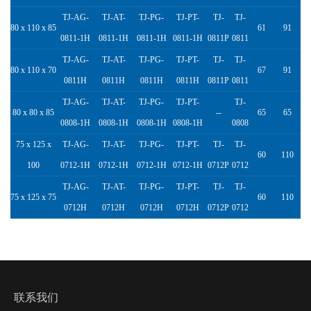
TJ-AG-
TJ-AT-
TJ-PG-
TJ-PT-
TJ-
TJ-
80 x 110 x 85
61
91
0811-1H
0811-1H
0811-1H
0811-1H
0811P
0811
TJ-AG-
TJ-AT-
TJ-PG-
TJ-PT-
TJ-
TJ-
80 x 110 x 70
67
91
0811H
0811H
0811H
0811H
0811P
0811
TJ-AG-
TJ-AT-
TJ-PG-
TJ-PT-
TJ-
80 x 80 x 85
--
65
65
0808-1H
0808-1H
0808-1H
0808-1H
0808
75 x 125 x
TJ-AG-
TJ-AT-
TJ-PG-
TJ-PT-
TJ-
TJ-
60
110
100
0712-1H
0712-1H
0712-1H
0712-1H
0712P
0712
TJ-AG-
TJ-AT-
TJ-PG-
TJ-PT-
TJ-
TJ-
75 x 125 x 75
60
110
0712H
0712H
0712H
0712H
0712P
0712
联系我们