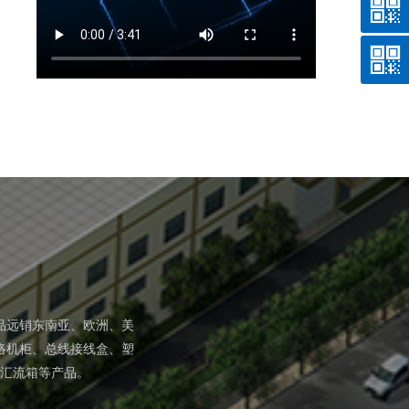
品远销东南亚、欧洲、美
络机柜、总线接线盒、塑
汇流箱等产品。