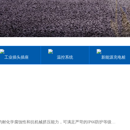
工业插头插座
温控系统
新能源充电桩
TIBOX-TJ-AG塑料盒TJ系列具备卓越的绝缘性能、优异的耐化学腐蚀性和抗机械挤压能力，可满足严苛的IP66防护等级标准，实现完全防尘与强力喷水防护，并耐受高达80℃的高温环境。箱体采用ABS、PC等高品质工程塑料制成，外观精致、结构坚固。我们还可根据客户需求提供定制开孔服务。该产品广泛适用于小型终端设备、按钮盒、信号装置、继电器以及通信接线盒等多种应用场景。 ...