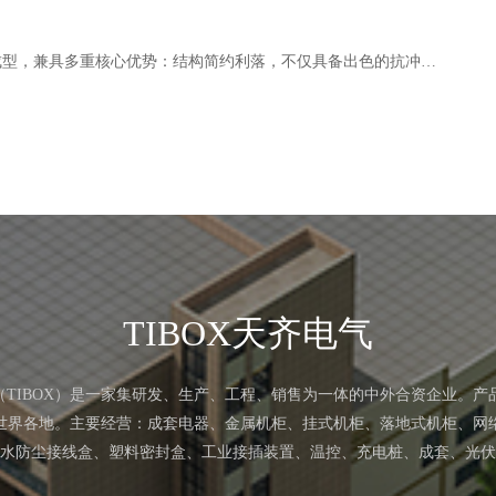
FM系列防震免螺钉端子盒采用高品质ABS/PC材料压铸成型，兼具多重核心优势：结构简约利落，不仅具备出色的抗冲击能力，更拥有可靠的密封防护性能与优异的抗电磁干扰表现。 盒体内部可适配接线端子线路板及各类电气元件，能够广泛应用于各类自动化场景。 产品支持线路板背面并联设计，当订单量达到100只及以上时，可提供专属的并联定制服务。 ...
TIBOX天齐电气
（TIBOX）是一家集研发、生产、工程、销售为一体的中外合资企业。产
世界各地。主要经营：成套电器、金属机柜、挂式机柜、落地式机柜、网
水防尘接线盒、塑料密封盒、工业接插装置、温控、充电桩、成套、光伏